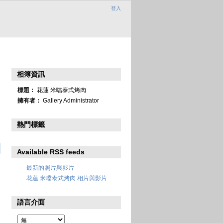
登入
相簿資訊
標題：
花蓮 米噹泰式烤肉
擁有者：
Gallery Administrator
熱門標籤
Available RSS feeds
最新的照片與影片
花蓮 米噹泰式烤肉 相片與影片
語言介面