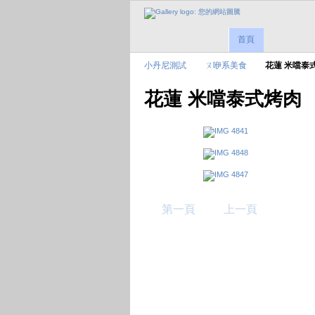
首頁
小丹尼測試
ㄡ咿系美食
花蓮 米噹泰
花蓮 米噹泰式烤肉
第一頁
上一頁