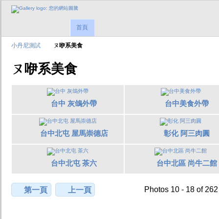
首頁
小丹尼測試
ㄡ咿系美食
ㄡ咿系美食
台中 灰鴿外帶
台中美食外帶
台中北屯 屋馬崇德店
彰化 阿三肉圓
台中北屯 茶六
台中北區 尚牛二館
Photos 10 - 18 of 262
第一頁
上一頁