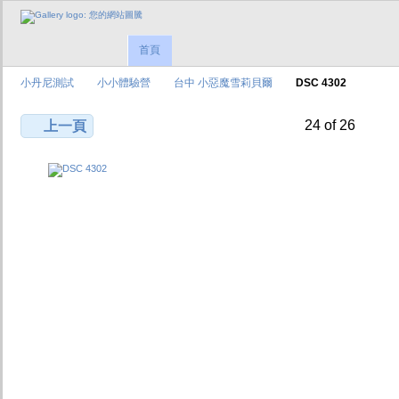
首頁
小丹尼測試
小小體驗營
台中 小惡魔雪莉貝爾
DSC 4302
24 of 26
上一頁